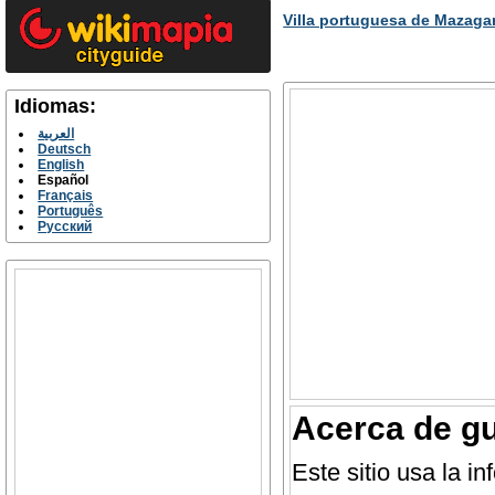
Villa portuguesa de Mazaga
Idiomas:
العربية
Deutsch
English
Español
Français
Português
Русский
Acerca de gu
Este sitio usa la 