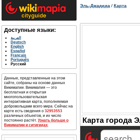
Эль-Джадида
/
Карта
Доступные языки:
العربية
Deutsch
English
Español
Français
Português
Русский
Данные, представленные на этом
сайте, собраны на основе данных
Викимапии. Викимапия — это
бесплатная и открытая
многопользовательская
интерактивная карта, пополняемая
добровольцами всего мира. Сейчас на
карте есть сведения о
32953553
различных объектов, и их число
Карта города 
постоянно растёт.
Узнать больше о
Викимапии и ситигидах
.