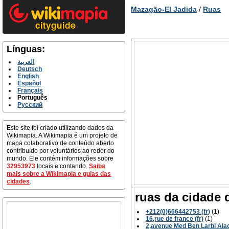
Mazagão-El Jadida
/
Ruas
Línguas:
العربية
Deutsch
English
Español
Français
Português
Русский
Este site foi criado utilizando dados da
Wikimapia. A Wikimapia é um projeto de
mapa colaborativo de conteúdo aberto
contribuído por voluntários ao redor do
mundo. Ele contém informações sobre
32953973
locais e contando.
Saiba
mais sobre a Wikimapia e guias das
cidades
.
ruas da cidade 
+212(0)666442753 (fr)
(1)
16,rue de france (fr)
(1)
2,avenue Med Ben Larbi Alaou