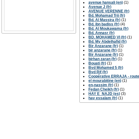
avenue hansali (en)
(1)
Avenue J (fr)
AVENUE VERENNE (fr)
Bd. Mohamad Trii (fr)
Bd. Al Massira (fr)
(1)
Bd. ibn badiss (fr)
(4)
Bd. Al Moukawama (fr)
Bd. Annasr (fr)
BD. MOHAMED VI (fr)
(1)
Bd. My Abdelhafid (fr)
Bir Anzarane (fr)
(1)
bir anzarane (fr)
(1)
Bir Anzarane (fr)
(1)
birhan zaran (fr)
(1)
Bouati (fr)
(1)
Bvd Mohamed 5 (fr)
Bvd Rif (fr)
Coopérative ERRAJA - route 
el mourabitine (en)
(1)
en-nassim (fr)
(1)
Fedan Cheikh (fr)
(1)
HAY E_NAJD (es)
(3)
hay essalam (fr)
(1)