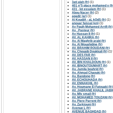
3ati alah (fr)
(1)
401 n°5 place mohamed v (fr
431 , lot essalam (fr)
(1)
Abou Nacer (fr)
(2)
agadir (ar)
(1)
Al KoudiA - aL kOdS (fr)
(1)
anouar faissal (en)
(1)
Av Fquih Mohamed Arrifi (fr)
Av . Pasteur (fr)
Av Hassan II (fr)
(1)
AV. AL KAHIRA (fr)
Av. Al Maghrib arabi (fr)
Av. Al Mouahidine (fr)
AV. BRAHIM ROUDANI (fr)
Av. Chouaib Doukkali (fr)
(1)
AV. DES FAR (fr)
AV. HASSAN II (fr)
AV. IBN KHALDOUN (fr)
(1)
AV. IBNOUTOUMART (fr)
Av. Jamila bouhrid (fr)
Av. Ahmad Chaouki (fr)
Av. Bandong (fr)
AV. ECHOUHADA (fr)
AV. ENNAKHIL (fr)
Av. Houmane El Fatouaki (fr)
AV. JABRANE KHALIL JABR
Av. Mly smail (fr)
AV. MOHAMED TOUZANI (fr)
Av. Piere Parrent (fr)
Av. Zarktouni (fr)
Avenue L (fr)
AVENUE BAGHDAD (fr)