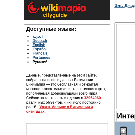
Эль-Джа
Доступные языки:
العربية
Deutsch
English
Español
Français
Português
Русский
Данные, представленные на этом сайте,
собраны на основе данных Викимапии.
Викимапия — это бесплатная и открытая
многопользовательская интерактивная карта,
пополняемая добровольцами всего мира.
Сейчас на карте есть сведения о
32954060
различных объектов, и их число постоянно
растёт.
Узнать больше о Викимапии и
ситигидах
.
Инте