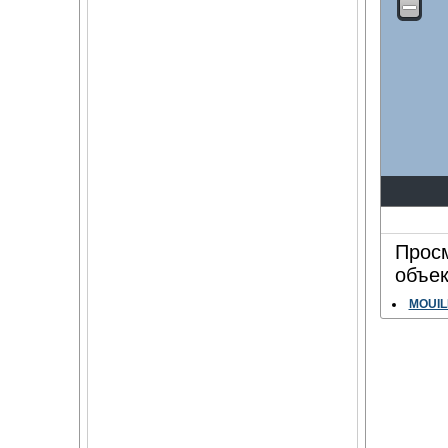
Просм
объек
MOUIL