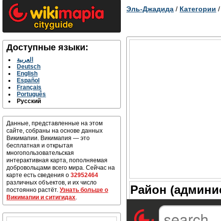
Эль-Джадида
/
Категории
Доступные языки:
العربية
Deutsch
English
Español
Français
Português
Русский
Данные, представленные на этом
сайте, собраны на основе данных
Викимапии. Викимапия — это
бесплатная и открытая
многопользовательская
интерактивная карта, пополняемая
добровольцами всего мира. Сейчас на
карте есть сведения о
32952464
различных объектов, и их число
Район (админи
постоянно растёт.
Узнать больше о
Викимапии и ситигидах
.