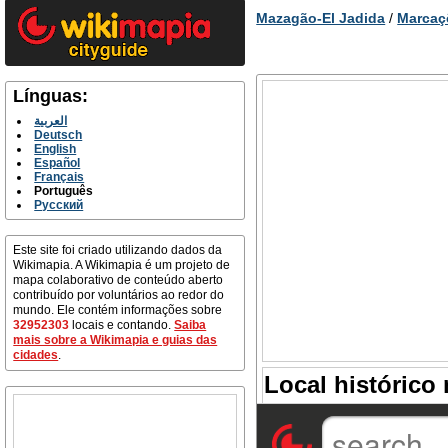
Mazagão-El Jadida
/
Marcaç
Línguas:
العربية
Deutsch
English
Español
Français
Português
Русский
Este site foi criado utilizando dados da
Wikimapia. A Wikimapia é um projeto de
mapa colaborativo de conteúdo aberto
contribuído por voluntários ao redor do
mundo. Ele contém informações sobre
32952303
locais e contando.
Saiba
mais sobre a Wikimapia e guias das
cidades
.
Local histórico