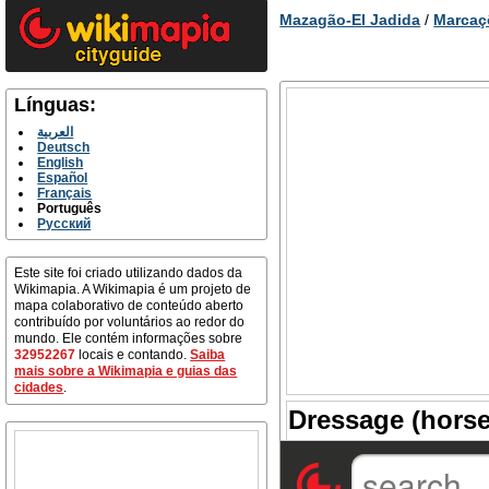
Mazagão-El Jadida
/
Marcaç
Línguas:
العربية
Deutsch
English
Español
Français
Português
Русский
Este site foi criado utilizando dados da
Wikimapia. A Wikimapia é um projeto de
mapa colaborativo de conteúdo aberto
contribuído por voluntários ao redor do
mundo. Ele contém informações sobre
32952267
locais e contando.
Saiba
mais sobre a Wikimapia e guias das
cidades
.
Dressage (horse