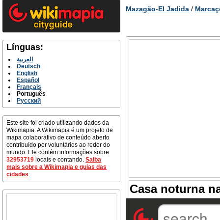
Mazagão-El Jadida
/
Marcaç
Línguas:
العربية
Deutsch
English
Español
Français
Português
Русский
Este site foi criado utilizando dados da
Wikimapia. A Wikimapia é um projeto de
mapa colaborativo de conteúdo aberto
contribuído por voluntários ao redor do
mundo. Ele contém informações sobre
32953719
locais e contando.
Saiba
mais sobre a Wikimapia e guias das
cidades
.
Casa noturna na