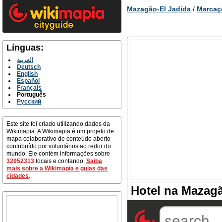
Mazagão-El Jadida
/
Marcaç
Línguas:
العربية
Deutsch
English
Español
Français
Português
Русский
Este site foi criado utilizando dados da
Wikimapia. A Wikimapia é um projeto de
mapa colaborativo de conteúdo aberto
contribuído por voluntários ao redor do
mundo. Ele contém informações sobre
32952313
locais e contando.
Saiba
mais sobre a Wikimapia e guias das
cidades
.
Hotel na Mazagã