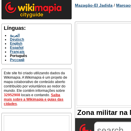
Mazagão-El Jadida
/
Marcaç
Línguas:
العربية
Deutsch
English
Español
Français
Português
Русский
Este site foi criado utilizando dados da
Wikimapia. A Wikimapia é um projeto de
mapa colaborativo de conteúdo aberto
contribuído por voluntários ao redor do
mundo. Ele contém informações sobre
32952908
locais e contando.
Saiba
mais sobre a Wikimapia e guias das
cidades
.
Zona militar na