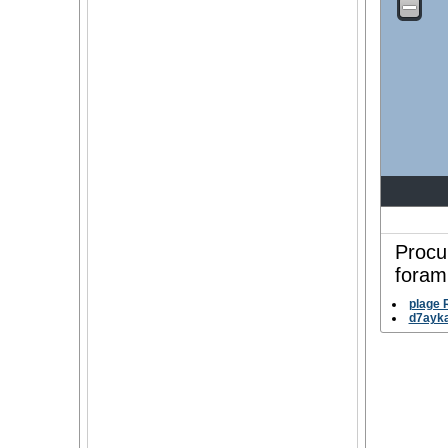
Procu
foram
plage 
d7ayka