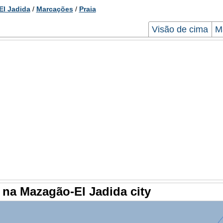
l Jadida
/
Marcações
/
Praia
Visão de cima
M
 na Mazagão-El Jadida city