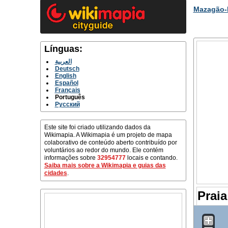
Mazagão-E
Línguas:
العربية
Deutsch
English
Español
Français
Português
Русский
Este site foi criado utilizando dados da
Wikimapia. A Wikimapia é um projeto de mapa
colaborativo de conteúdo aberto contribuído por
voluntários ao redor do mundo. Ele contém
informações sobre
32954777
locais e contando.
Saiba mais sobre a Wikimapia e guias das
cidades
.
Praia