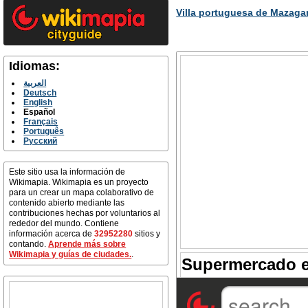
Villa portuguesa de Mazaga
Idiomas:
العربية
Deutsch
English
Español
Français
Português
Русский
Este sitio usa la información de
Wikimapia. Wikimapia es un proyecto
para un crear un mapa colaborativo de
contenido abierto mediante las
contribuciones hechas por voluntarios al
rededor del mundo. Contiene
información acerca de
32952280
sitios y
contando.
Aprende más sobre
Wikimapia y guías de ciudades.
.
Supermercado e