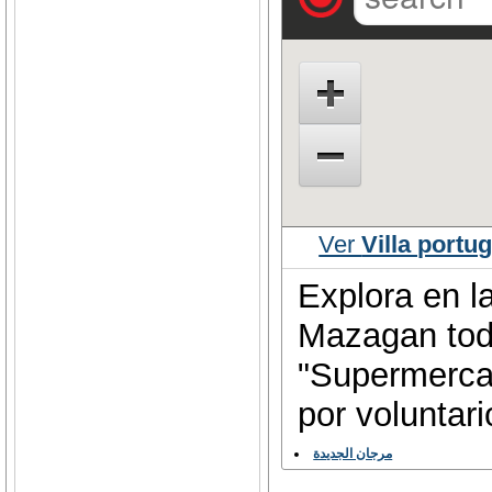
Ver
Villa port
Explora en l
Mazagan todo
"Supermercad
por voluntar
مرجان الجديدة