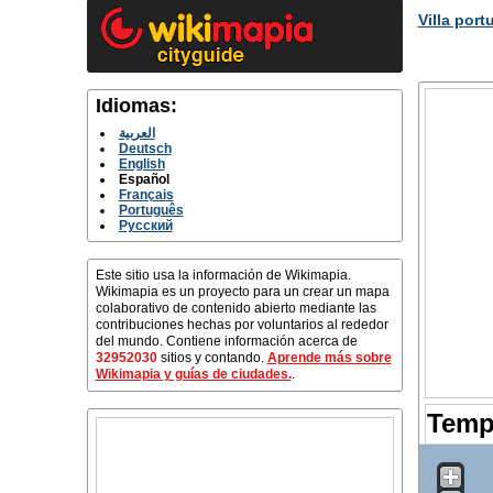
Villa por
Idiomas:
العربية
Deutsch
English
Español
Français
Português
Русский
Este sitio usa la información de Wikimapia.
Wikimapia es un proyecto para un crear un mapa
colaborativo de contenido abierto mediante las
contribuciones hechas por voluntarios al rededor
del mundo. Contiene información acerca de
32952030
sitios y contando.
Aprende más sobre
Wikimapia y guías de ciudades.
.
Templ