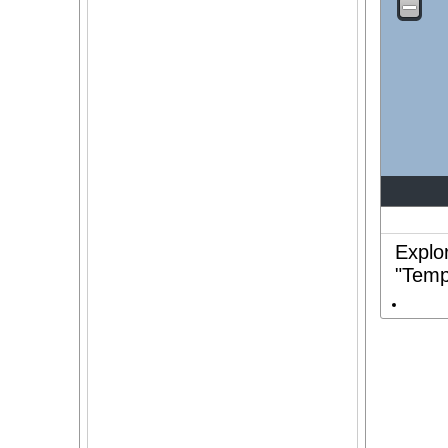
Explo
"Temp