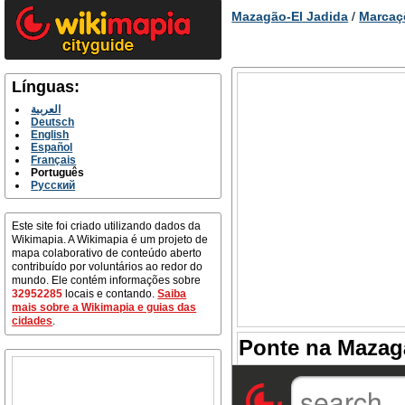
Mazagão-El Jadida
/
Marcaç
Línguas:
العربية
Deutsch
English
Español
Français
Português
Русский
Este site foi criado utilizando dados da
Wikimapia. A Wikimapia é um projeto de
mapa colaborativo de conteúdo aberto
contribuído por voluntários ao redor do
mundo. Ele contém informações sobre
32952285
locais e contando.
Saiba
mais sobre a Wikimapia e guias das
cidades
.
Ponte na Mazagã