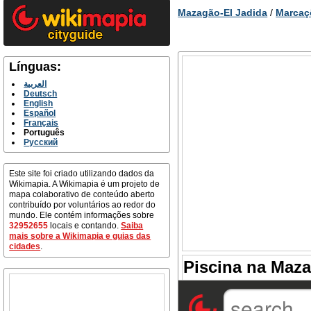
Mazagão-El Jadida
/
Marcaç
Línguas:
العربية
Deutsch
English
Español
Français
Português
Русский
Este site foi criado utilizando dados da
Wikimapia. A Wikimapia é um projeto de
mapa colaborativo de conteúdo aberto
contribuído por voluntários ao redor do
mundo. Ele contém informações sobre
32952655
locais e contando.
Saiba
mais sobre a Wikimapia e guias das
cidades
.
Piscina na Maza